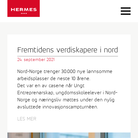
Gå
til
Blogg
innhold
Fremtidens verdiskapere i nord
24. september 2021
Nord-Norge trenger 30.000 nye lønnsomme
arbeidsplasser de neste 10 årene.
Det var en av casene når Ungt
Entreprenørskap, ungdomsskoleelever i Nord-
Norge og næringsliv møttes under den nylig
avsluttede innovasjonscampturnèen.
LES MER