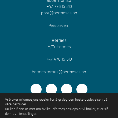
9008 Tromsø
+47 776 15 510
post@hermesas.no
Personvern
Hermes
M/Tr Hermes
+47 478 15 510
hermes.rorhus@hermesas.no
Vi bruker informasjonskapsler for å gi deg den beste opplevelsen på
våre nettsider.
Du kan finne ut mer om hvilke informasjonskapsler vi bruker, eller slå
Utviklet av Feber Design
dem av i
innstillinger
.