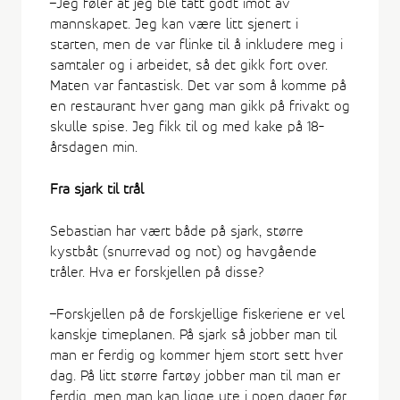
–Jeg føler at jeg ble tatt godt imot av
mannskapet. Jeg kan være litt sjenert i
starten, men de var flinke til å inkludere meg i
samtaler og i arbeidet, så det gikk fort over.
Maten var fantastisk. Det var som å komme på
en restaurant hver gang man gikk på frivakt og
skulle spise. Jeg fikk til og med kake på 18-
årsdagen min.
Fra sjark til trål
Sebastian har vært både på sjark, større
kystbåt (snurrevad og not) og havgående
tråler. Hva er forskjellen på disse?
–Forskjellen på de forskjellige fiskeriene er vel
kanskje timeplanen. På sjark så jobber man til
man er ferdig og kommer hjem stort sett hver
dag. På litt større fartøy jobber man til man er
ferdig, men man kan ligge ute i noen dager før