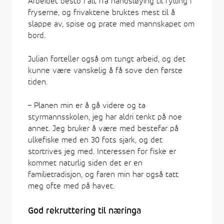
Arbeidet besto i alt fra håndsløying til fylling i
fryserne, og frivaktene bruktes mest til å
slappe av, spise og prate med mannskapet om
bord.
Julian forteller også om tungt arbeid, og det
kunne være vanskelig å få sove den første
tiden.
– Planen min er å gå videre og ta
styrmannsskolen, jeg har aldri tenkt på noe
annet. Jeg bruker å være med bestefar på
ulkefiske med en 30 fots sjark, og det
stortrives jeg med. Interessen for fiske er
kommet naturlig siden det er en
familietradisjon, og faren min har også tatt
meg ofte med på havet.
God rekruttering til næringa